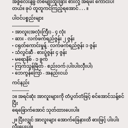
အခွံလေးနဲ့မို့ တစ်မျိုးထူးခြား စားလို့ အရမ်း ကောင်းပါ
တယ်။ ခုပဲ တူတူကင်ကြည့်ရအောင် . . . ။
ပါဝင်ပစ္စည်းများ
........................
• အာလူး(အလုံးကြီး) - ၄ လုံး
• ဆား - လက်ဖက်ရည်ဇွန်း ၂ ဇွန်း
• ငရုတ်ကောင်းမှုန့် - လက်ဖက်ရည်ဇွန်း ၁ ဇွန်း
• သံလွင်ဆီ - စားပွဲဇွန်း ၄ ဇွန်း
• မရောနိစ် - ၁ ခွက်
• ကြက်သွန်မြိတ် - စည်းဝက် (ပါးပါးလှီးပါ)
• ဘေကွန်ကြော် - အနည်းငယ်
ကင်နည်း
...............
၁။ အရင်ဆုံး အာလူးများကို တံပွတ်တံဖြင့် စင်အောင်သန့်စင်
ပြီး
ရေခြောက်အောင် သုတ်ထားပေးပါ။
၂။ ပြီးလျှင် အာလူးများ အောက်ခြေနားထိ ဓားဖြင့် ပါးပါး
လှီးပေးပါ။