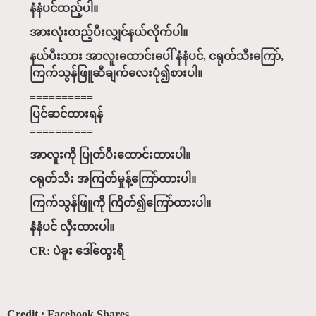
နံနံပင်ထည့်ပါ။
အားလုံးထည့်ပီးလျှင်နယ်လိုက်ပါ။
နယ်ပီးသား အာလူးထောင်းပေါ် နံနံပင်, ငရုတ်သီးကြော်,
ကြက်သွန်ဖြူဆီချက်လေးပုံ၍စားပါ။
==========
ပြင်ဆင်ထားရန်
==========
အာလူးကို ပြုတ်ပီးထောင်းထားပါ။
ငရုတ်သီး အကြတ်မှုန့်ကြော်ထားပါ။
ကြက်သွန်ဖြူကို ကြိတ်၍ကြော်ထားပါ။
နံနံပင် လှီးထားပါ။
CR: ပဲခူး ဒေါ်ထွေးရီ
Credit : Facebook Shares