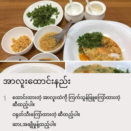
အာလူးထောင်းနည်း
1
ထောင်းထားတဲ့ အာလူးထဲကို ကြက်သွန်ဖြူကြော်ထားတဲ့
ဆီထည့်ပါ။
ငရုတ်သီးကြော်ထားတဲ့ ဆီထည့်ပါ။
ဆား,အချိုမှုန့်ထည့်ပါ။