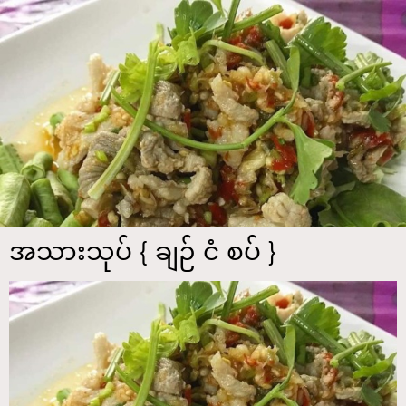
အသားသုပ် { ချဉ် ငံ စပ် }