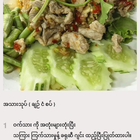
အသားသုပ် { ချဉ် ငံ စပ် }
1
ဝက်သား ကို အတုံးများတုံးပြီး
သကြား ကြက်သားမှုန့် ခရုဆီ ဂျင်း ထည့်ပြီးပြုတ်ထားပါ။