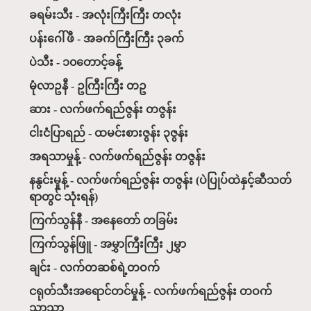
ခရမ်းသီး - အလုံးကြီးကြီး တလုံး
ပန်းဂေါ်ဖီ - အခက်ကြီးကြီး ၃ခက်
ပဲသီး - ၁၀တောင့်ခန့်
မုံလာဥနီ - ဥကြီးကြီး တဥ
ဆား - လက်ဖက်ရည်ဇွန်း တဇွန်း
ငါးငံပြာရည် - ထမင်းစားဇွန်း ၃ဇွန်း
အရသာမှုန့် - လက်ဖက်ရည်ဇွန်း တဇွန်း
နနွင်းမှုန့် - လက်ဖက်ရည်ဇွန်း တဇွန်း (ပဲပြုပ်ထဲနှင့်ဆီသတ်
ရာတွင် သုံးရန်)
ကြက်သွန်နီ - အနေတော် တခြမ်း
ကြက်သွန်ဖြူ - အမွှာကြီးကြီး ၂မွှာ
ချင်း - လက်တဆစ်ရဲ့တဝက်
ငရုတ်သီးအရောင်တင်မှုန့် - လက်ဖက်ရည်ဇွန်း တဝက်
သာသာ