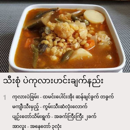
သီးစုံ ပဲကုလားဟင်းချက်နည်း
1
ကုလားပဲခြမ်း - ထမင်းပေါင်းအိုး ဆန်ချင်ခွက် တခွက်
မကျီးသီးမှည့် - ကွမ်းသီးဆံလုံးလောက်
ပျဉ်းတော်သိမ်းရွက် - အခက်ကြီးကြီး ၂ခက်
အာလူး - အနေတော် ၃လုံး