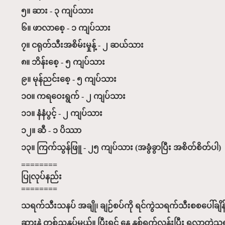
၅။ ဆား - ၃ ကျပ်သား
၆။ ဖာလာစေ့ - ၁ ကျပ်သား
၇။ ငရုတ်သီးအစိမ်းမှုန့် - ၂ ဆယ်သား
၈။ ဘိန်းစေ့ - ၅ ကျပ်သား
၉။ မုန်ညင်းစေ့ - ၅ ကျပ်သား
၁၀။ ကရဝေးရွက် - ၂ ကျပ်သား
၁၁။ နံနံပွင့် - ၂ ကျပ်သား
၁၂။ ဆီ - ၁ ပိဿာ
၁၃။ ကြက်သွန်ဖြူ - ၂၅ ကျပ်သား (အခွံခွာပြီး အစိတ်စိတ်ပါ)
========
ပြုလုပ်နည်း
========
သရက်သီးသနပ် အချို၊ ချဉ်စပ်ကို ရင်ကွဲသရက်သီးစစပေါ်ချိန
ဆားနဲ့ တစ်ညနှပ်မယ်။ ပြီးရင် နေ နှစ်ရက်လှန်းပြီး ရလာတဲ့သရက်