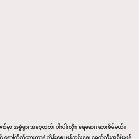
်မှာ အခွံခွာ၊ အစေ့ထုတ်၊ ပါးပါးလှီး၊ ရေဆေး၊ ဆားစိမ်မယ်။
 ရောကြိတ်ထားတာနဲ့ ဘိန်းစေ့၊ မုန်ညင်းစေ့၊ ငရုတ်သီးအစိမ်းမှုန့်