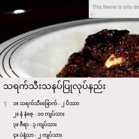
This theme is only di
^
သရက်သီးသနပ်ပြုလုပ်နည်း
1
၁။ သရက်သီးခြောက် - ၂ ပိဿာ
၂။ နံ နံစေ့ - ၁၀ ကျပ်သား
၃။ ဇီရာ - ၃ ကျပ်သား
၄။ ပဲနံ့သာ - ၂ ကျပ်သား