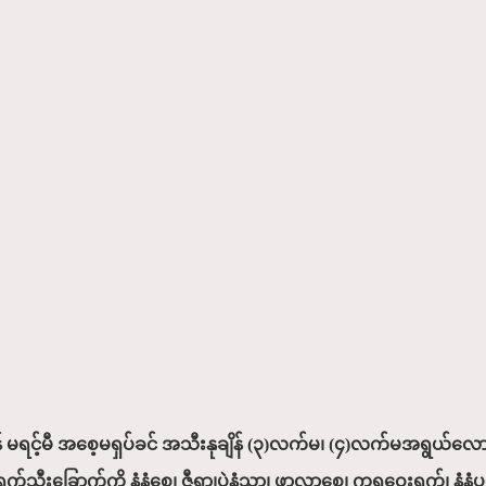
် မရင့်မီ အစေ့မရှပ်ခင် အသီးနုချိန် (၃)လက်မ၊ (၄)လက်မအရွယ်လောက
သီးခြောက်ကို နံနံစေ့၊ ဇီရာ၊ပဲနံ့သာ၊ ဖာလာစေ့၊ ကရဝေးရွက်၊ နံနံပွင့်