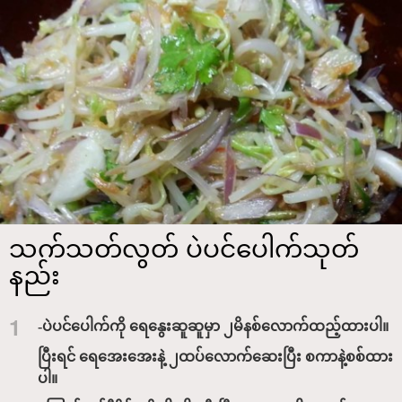
သက်သတ်လွတ် ပဲပင်ပေါက်သုတ်
နည်း
1
-ပဲပင်ပေါက်ကို ရေနွေးဆူဆူမှာ ၂မိနစ်လောက်ထည့်ထားပါ။
ပြီးရင် ရေအေးအေးနဲ့ ၂ထပ်လောက်ဆေးပြီး စကာနဲ့စစ်ထား
ပါ။