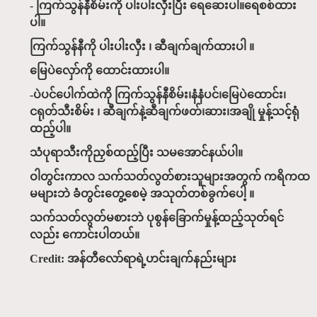
- ကြက်သွန်နီစိမ်းကို ပါးပါးလှီးပြီး ရေဆေးပါ။ရေစစ်ထား
ပါ။
ကြက်သွန်နီကို ပါးပါးလှီး ၊ ဆီချက်ချက်ထားပါ ။
မြေပဲလှော်ကို ထောင်းထားပါ။
-ပဲပင်ပေါက်ထဲကို ကြက်သွန်နီစိမ်း၊နံနံပင်၊မြေပဲထောင်း၊
ငရုတ်သီးစိမ်း ၊ ဆီချက်နဲ့ဆီချက်ဖတ်၊ဆား၊အချို မှုန့်သင့်ရုံ
ထည့်ပါ။
သံပုရာသီးကိုညှစ်ထည့်ပြီး သမအောင်နယ်ပါ။
ဝါတွင်းကာလ သက်သတ်လွတ်စားသူများအတွက် ကရိကထ
မများဘဲ ခံတွင်းတွေ့စေမဲ့ အသုတ်တစ်ခွက်ပေါ့ ။
သက်သတ်လွတ်မစားဘဲ ပုစွန်ခြောက်မှုန့်ထည့်သုတ်ရင်
လည်း ကောင်းပါတယ်။
Credit: အန်တီလော်ရာရဲ့ဟင်းချက်နည်းများ