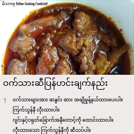
ဝက်သားဆီပြန်ဟင်းချက်နည်း
1
ဝက်သားများအား ဆနွင်း ဆား အချိုမှုန့်နယ်ထားပေးပါ။
ကြက်သွန်နီ လှီးထားပါ။
ဂျင်းနှင့်ငရုတ်ခြောက်အနီတောင့်ကို ထောင်းထားပါ။
လှီးထားသော ကြက်သွန်နီကို ဆီသပ်ပါ။