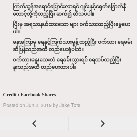
ကြက်သွန်အရောင်ပြောင်းလာရင် ဂျင်းနှင့်ငရုတ်ခြောက်နီ
တောင့်တို့ကိုထည့်ပြီး ဆက်၍ ဆီသပ်ပါ။
ပြီးမှ အရသာနယ်ထားသော များ ဝက်သားထည့်ပြီးမွှေပေး
ပါ။
ခနအကြာမှ ရေနှင့်ကြက်သားမှုန့် ထည့်ပြီး ဝက်သား ရေခမ်း
ဆီပြန်သည်အထိ တည်ပေးရုံပါဘဲ။
ဝက်သားမနူးသေးဘဲ ရေခမ်းသွားရင် ရေထပ်ထည့်ပြီး
နူးသည်အထိ တည်ပေးထားပါ။
Credit : Facebook Shares
Posted on
Jun 2, 2019
by
Jake Tote