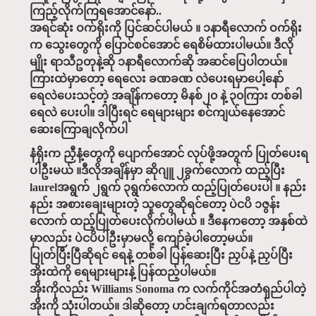
ကြည့်လိုက်ကြရအောင်နော်..
အရင်ဆုံး ဝက်ရိုးကို ပြင်ဆင်ပါမယ် ။ ၁နာရီလောက် ဝက်ရိုး
က သွေးတွေကို ပြောင်စင်အောင် ရေစိမ်ထားပါမယ်။ ဒီလို
မျိုး ရာသီဥတုနဲ့ဆို ၁နာရီလောက်ဆို အဆင်ပြေပါတယ်။
ကြားထဲမှာတော့ ရေလေး ခဏခဏ လဲပေးရမှာပေါ့နော်
ရေလဲပေးသင့်တဲ့ အချိန်ကတော့ မိနစ်၂၀ နဲ့ ၃၀ကြား တစ်ခါ
ရေလဲ ပေးပါ။ ဒါပြီးရင် ရေများများ စင်ကျယ်နေအောင်
ဆေးကြောချလိုက်ပါ
နံရိုးက ညှီနံ့တွေကို ပျောက်အောင် လုပ်ဖို့အတွက် ပြုတ်ပေးရ
ပါဦးမယ် ။ဒီလိုအချိန်မှာ ဆိုဂျူ ၂ခွက်လောက် ထည့်ပြီး
laurelအရွက် ၂ရွက် ၃ရွက်လောက် ထည့်ပြုတ်ပေးပါ ။ နည်း
နည်း အစားချေးများတဲ့ သူတွေဆိုရင်တော့ ပဲငပိ ၁ဇွန်း
လောက် ထည့်ပြုတ်ပေးလိုက်ပါမယ် ။ ဒီနေကတော့ အနှစ်ထဲ
မှာလည်း ပဲငပိပါဦးမှာမလို့ ကျော်ခဲ့ပါတော့မယ်။
ပြုတ်ပြီးပြီဆိုရင် ရေနဲ့ တစ်ခါ ပြန်ဆေးပြီး ညှပ်နဲ့ ညှပ်ပြီး
အိုးထဲကို ရေများများနဲ့ ပြန်ထည့်ပါမယ်။
အိုးကိုလည်း Williams Sonoma က လက်ကိုင်အတံရှည်ပါတဲ့
အိုးကို သုံးပါတယ်။ ဒါဆိုတော့ ဟင်းချက်ရတာလည်း