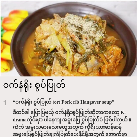
ဝက်နံရိုး စွပ်ပြုတ်
1
“ဝက်နံရိုး စွပ်ပြုတ် (or) Pork rib Hangover soup”
ဒီတစ်ခါ ပြောပြမယ့် ဝက်နံရိုးစွပ်ပြုတ်ဆိုတာကတော့ K-
dramaတိုင်းမှာ ပါနေကျ အမူးပြေ စွပ်ပြုတ်ပဲ ဖြစ်ပါတယ် ။
ကဲကဲ အမူးသမားလေးတွေအတွက် ကိုရီးယားဆန်ဆန်
အမူးပြေစွပ်ပြုတ်ချက်ပြုတ်ပေးနိုင်ဖို့အတွက် အောက်မှာ