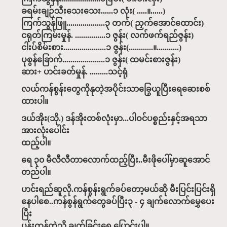
ခရမ်းချဉ်သီးသေးသေး......၁ လုံး( .....။......)
ကြက်သွန်ဖြူ...................၃ တက်( ညှက်အောင်ထောင်း)
ငရုတ်ကြမ်းမှုန်. ...............၁ ဇွန်း( လက်ဖက်ရည်ဇွန်း)
ငါးပ်စိမ်းစား.....................၁ ဇွန်း(............။...........)
ပုစွန်ခြောက်.....................၁ ဇွန်း( ထမင်းစားဇွန်း)
ဆား+ ပာင်းခတ်မှုန်. .........သင့်ရုံ
လယ်ကန်စွန်းတွေကိုနုတဲ့အပိုင်းသာခြွေယူပြီးရေဆေးစစ်
ထားပါ။
ဒယ်အိုး(သို.) ဒန်အိုးတစ်လုံးမှာ...ပါဝင်ပစ္စည်းနှင့်အရသာ
အားလုံးပေါင်း
ထည့်ပါ။
ရေ ၃၀ မီလီလီတာလောက်ထည့်ပြီး..မီးဖိုပေါ်မှာဆူအောင်
တည်ပါ။
ပာင်းရည်ဆူလို.ကန်စွန်းရွက်ခပ်တော့မယ်ဆို မီးပြင်းပြင်းရှိ
နေပါစေ..ကန်စွန်ရွက်တွေခပ်ပြီး၃ - ၄ ချက်လောက်မွှေပေး
ပြီး
ပန်းကန်ထဲသို.ချက်ခြင်းရွှေ.ပြောင်းပါ။