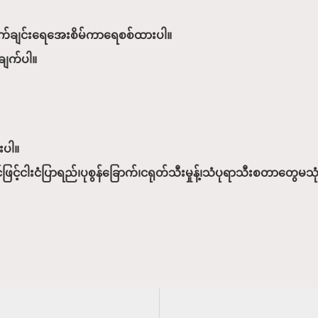
ချက်ချင်းရေအေးစိမ်ကာရေစစ်ထားပါ။
က်ချက်ပါ။
းပါ။
့်ငါးငံပြာရည်၊ပုစွန်ခြောက်၊ငရုတ်သီးမှုန့်၊သံပုရာသီးစတာတွေမသု