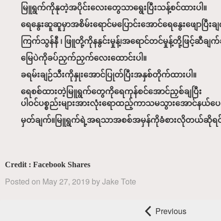
မြူရွက်ကိုနုတဲ့အပိုင်းလေးတွေသာရွေးပြီးသန့်စင်ထားပါ။
ရေနွေးဆူဆူမှာအစိမ်းရောင်မပြောင်းအောင်ရေနွေးဖျောပြီး
ကြက်သွန်နီ ၊ ဖြူတို့ကိုနနွင်းမှုန့်၊အရောင်တင်မှုန့်တို့ဖြင့်ဆီချ
မြေပဲကိုခပ်ညှက်ညှက်လေးထောင်းပါ။
ခရမ်းချဉ်သီးကိုနှုးအောင်ပြုတ်ပြီးအနှစ်တိုက်ထားပါ။
ရေစစ်ထားတဲ့မြူရွက်တွေကိုရေကုန်စင်အောင်ညှစ်ချပြီး
ပါဝင်ပစ္စည်းများအားလုံးရောထည့်ကာသမသွားအောင်နယ်ပေ
မှတ်ချက်။မြူရွက်ရဲ့အရသာအစစ်အမှန်ကိုခံစားလိုတယ်ဆိုရင်ဖြင
Credit : Facebook Shares
Posted on
May 27, 2019
by
Jake Tote
Previous