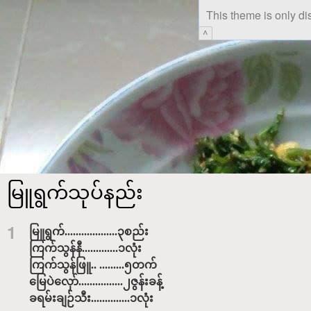
This theme is only di
^
မြူရွက်သုပ်နည်း
1
မြူရွက်...................၃စည်း
ကြက်သွန်နီ.............၁လုံး
ကြက်သွန်ဖြူ.. .........၅တက်
မြေပဲလှော်................၂ဇွန်းခန့်
ခရမ်းချဉ်သီး..............၁လုံး