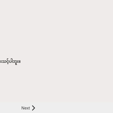
ံးသင့်ပါဘူး။
Next