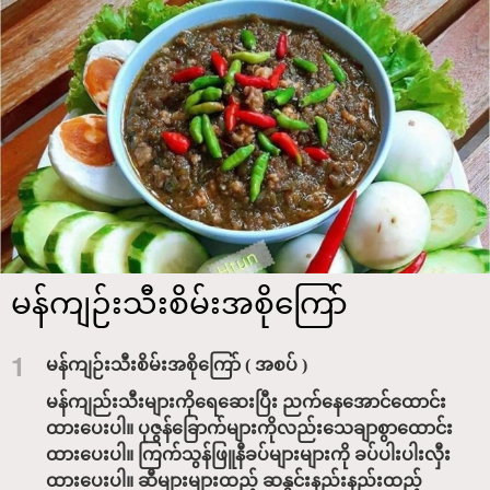
မန်ကျဉ်းသီးစိမ်းအစိုကြော်
1
မန်ကျဉ်းသီးစိမ်းအစိုကြော် ( အစပ် )
မန်ကျည်းသီးများကိုရေဆေးပြီး ညက်နေအောင်ထောင်း
ထားပေးပါ။ ပုဇွန်ခြောက်များကိုလည်းသေချာစွာထောင်း
ထားပေးပါ။ ကြက်သွန်ဖြူနီခပ်များများကို ခပ်ပါးပါးလှီး
ထားပေးပါ။ ဆီများများထည့် ဆနွင်းနည်းနည်းထည့်