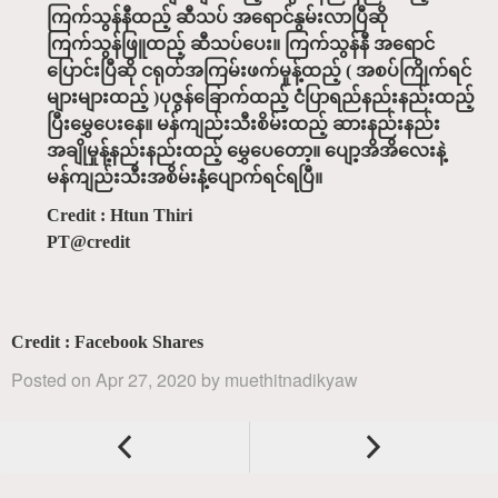
ကြက်သွန်နီထည့် ဆီသပ် အရောင်နွမ်းလာပြီဆို
ကြက်သွန်ဖြူထည့် ဆီသပ်ပေး။ ကြက်သွန်နီ အရောင်
ပြောင်းပြီဆို ငရုတ်အကြမ်းဖက်မှုန့်ထည့် ( အစပ်ကြိုက်ရင်
များများထည့် )ပုဇွန်ခြောက်ထည့် ငံပြာရည်နည်းနည်းထည့်
ပြီးမွှေပေးနေ။ မန်ကျည်းသီးစိမ်းထည့် ဆားနည်းနည်း
အချိုမှုန့်နည်းနည်းထည့် မွှေပေတော့။ ပျော့အိအိလေးနဲ့
မန်ကျည်းသီးအစိမ်းနံ့ပျောက်ရင်ရပြီ။
Credit : Htun Thiri
PT@credit
Credit : Facebook Shares
Posted on
Apr 27, 2020
by
muethitnadikyaw