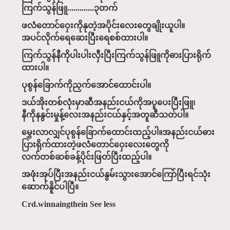
ကြက်သွန်ဖြူ.............၃တက်
ဖလံတောင်ဝှေးကိုနုတဲ့အပိုင်းလေးတွေချိုးယူပါ။
အပင်လိုက်ရေဆေးပြီးရေစစ်ထားပါ။
ကြက်သွန်နီကိုပါးပါးလှီးပြီးကြက်သွန်ဖြူကိုဓားပြားရိုက်
ထားပါ။
ပုစွန်ခြောက်ကိုညှက်အောင်ထောင်းပါ။
ဒယ်အိုးတစ်လုံးမှာဆီအနည်းငယ်ကိုအပူပေးပြီးဖြူ၊
နီကိုနနွင်းမှုန့်လေးအနည်းငယ်နှင့်အတူဆီသတ်ပါ။
မွှေးလာလျှင်ပုစွန်ခြောက်ထောင်းထည့်ပါ။အနည်းငယ်ဓား
ပြားရိုက်ထားတဲ့ဖလံတောင်ဝှေးလေးတွေကို
လက်တစ်ဆစ်ခန့်ပိုင်းဖြတ်ပြီးထည့်ပါ။
အဖုံးအုပ်ပြီးအနည်းငယ်နွမ်းသွားအောင်ကြော်ပြီးရင်သုံး
ဆောက်နိူင်ပါပြီ။
Crd.winnaingthein See less