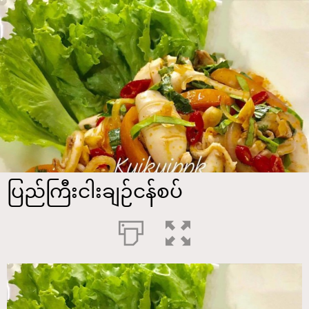
ပြည်ကြီးငါးချဉ်ငန်စပ်