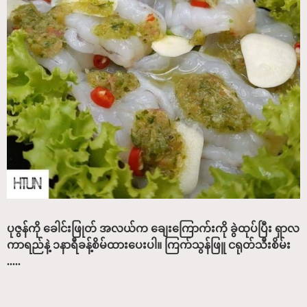
ပုဇွန်ကို ခေါင်းဖြုတ် အလယ်က ချေးကြောက်းကို ခွဲထုပ်ပြီး ရှာလ
ကာရည်နဲ့ ၁နာရီခန့်စိမ်ထားပေးပါ။ ကြက်သွန်ဖြူ ငရုတ်သီးစိမ်း
.....