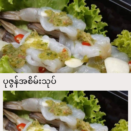
ပုဇွန်အစိမ်းသုပ်