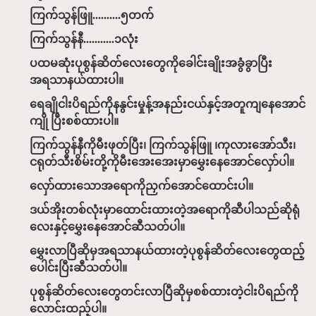
ကြက်သွန်ဖြူ..........၅တက်
ကြက်သွန်နီ...........၁လုံး
ပထမဆုံးပုစွန်ဆိတ်လေးတွေကိုခေါင်းချိုးအခွံခွာပြီး
အရသာနယ်ထားပါ။
ရေချိုငါးပိရည်ကိုနနွင်းမှုန့်အနည်းငယ်နှင့်အတူကျနေအောင်
ကျို ပြီးစစ်ထားပါ။
ကြက်သွန်နီကိုမီးဖုတ်ပြီး၊ ကြက်သွန်ဖြူ ၊ကုလားအော်သီး၊
ငရုတ်သီးစိမ်းတို့ကိုမီးအေးအေးမှာမွှေးနေအောင်လှော်ပါ။
လှော်ထားသောအရောကိုညှက်အောင်ထောင်းပါ။
ဒယ်အိုးတစ်လုံးမှာထောင်းထားတဲ့အရောကိုဆီပါသည်ဆိုရုံ
လေးနှင့်မွှေးနေအောင်ဆီသတ်ပါ။
မွှေးလာပြီဆိုမှအရသာနယ်ထားတဲ့ပုစွန်ဆိတ်လေးတွေထည့်
ပေါင်းပြီးဆီသတ်ပါ။
ပုစွန်ဆိတ်လေးတွေတင်းလာပြီဆိုမှစစ်ထားတဲ့ငါးပိရည်ကို
လောင်းထည့်ပါ။