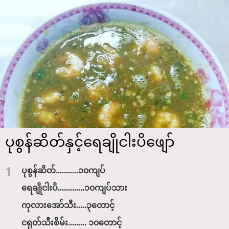
ပုစွန်ဆိတ်နှင့်ရေချိုငါးပိဖျော်
1
ပုစွန်ဆိတ်...........၁၀ကျပ်
ရေချိုငါးပိ.............၁၀ကျပ်သား
ကုလားအော်သီး.....၃တောင့်
ငရုတ်သီးစိမ်း......... ၁၀တောင့်