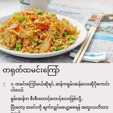
တရုတ်ထမင်းကြော်
1
၁. ထမင်းကြော်မယ်ဆိုရင်..ဆန်ကရှမ်းဆန်လေးဆိုပိုကောင်း
ပါတယ်
ရှမ်းဆန်က စီးစီးတောင့်တောင့်လေးဖြစ်လို့..
ပြီးတော့ ထမင်းကို ချက်လျှင်မပျော့စေရန် အထူးသတိထား