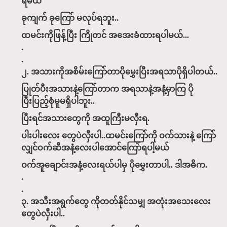
ရမယ်
ခုကျက် ခုကြော် မလုပ်ရဘူး..
ထမင်းကိုဖြန့်ပြီး ကြိုတင် အအေးခံထားရပါမယ်...
.
.
၂. အသားကိုအစိမ်းကြော်တာပိုမွှေးပြီးအရသာပိုရှိပါတယ်..
ပြုတ်ပီးအသားနဲ့ကြော်တာက အရသာနဲ့အနံ့မှာကြ ပို
ပြီးပြည့်စုံမူမရှိပါဘူး..
ပြီးရင်အသားတွေကို အထူကြီးမလှီးရ.
ပါးပါးလေး တွေပဲလှီးပါ..ထမင်းကြော်ကို ဝက်သားနဲ့ ကြော်
လျှင်ဝက်ဆီအနံ့လေးပါအောင်ကြော်ရပါ့မယ်
ဝက်အူချောင်းအနံ့လေးရယ်ပါမှ ပိုမွှေးတာပါ.. ဒါအဓိက.
.
.
၃. အသီးအရွက်တွေ ကိုတတ်နိုင်သမျှ အတုံးအသေးလေး
တွေပဲလှီးပါ..