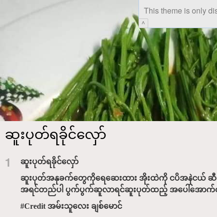
This theme is only di
^
ဆူးပုတ်ရခိုင်လှော်
1
ဆူးပုတ်ရခိုင်လှော်
ဆူးပုတ်အနုခက်‌တွေကိုရေဆေးထား အိုးထဲကို ငပိအနဲငယ် ဆီအ
အရင်တည်ပါ ပွက်ပွက်ဆူလာရင်ဆူးပုတ်ထည့် အပေါ်အောက်လှန်ပြီ
#Credit အမ်းသူလေး ချစ်မောင်