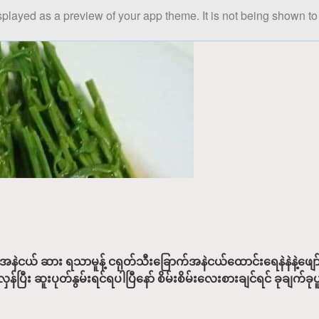
splayed as a preview of your app theme. It is not being shown to 
နဲငယ် ဆား ရသာမူန့် ငရုတ်သီး‌ခြောက်အနဲငယ်ထောင်းရေနဲနဲနဲ့ဖျော
း ဆူးပုတ်နွမ်းရင်ရပါပြီနော် စိမ်းစိမ်းလေးစားချင်ရင် ခုချက်ခု