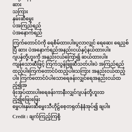
ဆား
သကြား
နှမ်းဆီမွှေး
ပဲအကြည်ရည်
ပဲအနောက်ရည်
ကြက်တောင်ပံကို ရေစိမ်ထားပါ။ပွလာလျှင် ရေဆေး ရေညှစ်
ပြီ ဆား ပဲအနောက်ရည်အနည်းငယ်နှင့်နယ်ထားပါ။
ဂျပန်တို့ဟူးကို အနည်းငယ်ကြော်၍ ဆယ်ထားပါ။
ကျန်သောဆီဖြင့် ကြက်သွန်ဖြူဆီသတ်ပါ။ပဲ အကြည်ရည်
ထည့်ပါ။ကြက်တောင်ပံထည့်ပါ။သကြား အနည်းငယ်ထည့်
ပါ။ ကြက်တောင်ပံပါသောရေခန်းလျှင်ရေအနည်းငယ်ထ
ည့်၍အ
ဖုံးအုပ်ထားပါ။ရေခန်းကာနီးလျှင်ဂျပန်တို့ဟူးထ
ည့်၍ဖြေးဖြေး
မွှေပါ။နှမ်းဆီမွှေးသီဟိုဠ်စေ့တရုတ်နံနံအုပ်၍ ချပါ။
Credit : ချက်ကြည့်ကြစို့