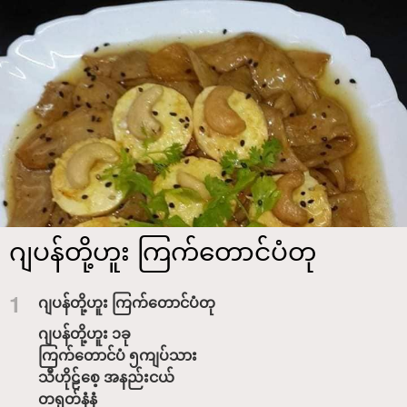
ဂျပန်တို့ဟူး ကြက်တောင်ပံတု
1
ဂျပန်တို့ဟူး ကြက်တောင်ပံတု
ဂျပန်တို့ဟူး ၁ခု
ကြက်တောင်ပံ ၅ကျပ်သား
သီဟိုဠ်စေ့ အနည်းငယ်
တရုတ်နံနံ