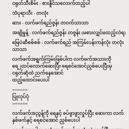
ငရုတ်သီးစိမ်း - စားနိူင်သလောက်ထည့်ပါ
သံပုရာသီး - တလုံး
ဆား - လက်ဖက်ရည်ဇွန်း တဝက်သာသာ
အချိုမှုန့် - လက်ဖက်ရည်ဇွန်း တဇွန်း (မစားလျှင်မထည့်လဲရ)
မြေပဲဆီစစ်စစ် - လက်ဖက်ရည် အကြမ်းပန်းကန်လုံး တလုံး
သာသာ
လက်ဖက်အရွက်ကြမ်းဖြစ်ပါက လက်ဖက်အသားကို
ရေ၂ထပ်လောက်ဆေးပြီး ရေစင်အောင်ညှစ်ပေးပြီးမှ
ငရုတ်ဆုံထဲ ညက်နေအောင်
ထည့်ထောင်းပေးပါ
======
ပြုလုပ်ပုံ
======
လက်ဖက်အညွန့်ကို ရေနှင့် ခပ်ဖွာဖွာလှုပ်ပြီး ဆေးကာ လက်
နှစ်ဖက်နှင့် ရေစင်အောင် ညှစ်ပေးပါ