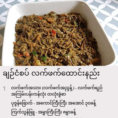
ချဉ်ငံစပ် လက်ဖက်ထောင်းနည်း
1
လက်ဖက်အသား (လက်ဖက်အညွန့် ) - လက်ဖက်ရည်
အကြမ်းပန်းကန်လုံး တလုံးခွဲစာ
ပုဇွန်ခြောက် - အကောင်ကြီးကြီး အအောင် ၃၀ခန့်
ကြက်သွန်ဖြူ - အမွှာကြီးကြီး ၈မွှာခန့်