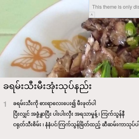
This theme is only di
^
ခရမ်းသီးမီးအုံးသုပ်နည်း
1
ခရမ်းသီးကို ဓားရာလေးပေး၍ မီးဖုတ်ပါ
ပြီးလျှင် အခွံနွှာပြီး ပါးပါးလှီး အရသာမှုန့် ၊ ကြက်သွန်နီ
ငရုတ်သီးစိမ်း ၊ နံနံပင်/ကြက်သွန်မြိတ်ထည့် ဆီဆမ်းကာသုပ်ပ