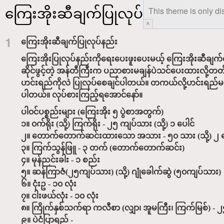
ကြေးအိုးဆီချက်ပြုလုပ်နည်း
This theme is only di
^
1
ကြေးအိုးဆီချက်ပြုလုပ်နည်း
ကြေးအိုးပြုလုပ်နည်းကိုရေးပေးဖူးပေးမယ့် ကြေးအိုးဆီချက
ဆိုင်ဖွင့်တဲ့ အန်တီကြီးက ပညာစားမချန်ပဲသင်ပေးထားလို့တ
ဟင်းရည်ကိုလဲ ပြုလုပ်စေချင်ပါတယ်။ တကယ်လို့ဟင်းရည်မလုပ
ပါတယ်။ လုပ်စားကြည့်ရအောင်နော်။
ပါ၀င်ပစ္စည်းများ (ကြေးအိုး ၅ ပွဲစာအတွက်)
၁။ ၀က်ရိုး (သို့) ကြက်ရိုး - ၂၅ ကျပ်သား (သို့) ၁ ပေါင်
၂။ တောက်တောက်ဆင်းထားသော အသား - ၅၀ သား (သို့) ၂ ပ
၃။ ကြက်သွန်ဖြူ - ၃ တက် (တောက်တောက်ဆင်း)
၄။ မုန်ညင်းခါး - ၁ စည်း
၅။ ဆန်ကြာဇံ(၂၅ကျပ်သား) (သို့) ဂျုံခေါက်ဆွဲ (၅၀ကျပ်သား)
၆။ ငုံးဥ - ၁၀ လုံး
၇။ ငါးဖယ်လုံး - ၁၀ လုံး
၈။ ကြိုက်နှစ်သက်ရာ ကလီစာ (လျှာ၊ အူမကြီး၊ ကြက်မြစ်) - ၂၅
၉။ ပဲငံပြာရည် -