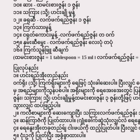
၁၀။ ဆား - ထမင်းစားဇွန်း ၁ ဇွန်း
၁၁။ သကြား (သို့) ဟင်းချို မှုန့်
၁၂။ ခရုဆီ - လက်ဖက်ရည်ဇွန်း ၁ ဇွန်း
၁၃။ ကြက်သားမှုန့်
၁၄။ ငရုတ်ကောင်းမှုန့် -လက်ဖက်ရည်ဇွန်း တ ၀က်
၁၅။ နှမ်းဆီမွှေး - လက်ဖက်ရည်ဇွန်း လေးပုံ တပုံ
၁၆။ ကြက်သွန်ဖြူ ဆီချက်
(ထမင်းစားဇွန်း = 1 tablespoon = 15 ml ၊ လက်ဖက်ရည်ဇွန်း = 1
ပြုလုပ်နည်း
၁။ ဟင်းရည်အိုးတည်နည်း
၀က်ရိုး (သို့) ကြက်ရိုးများကို ရေဖြင့် သုံးခါဆေးပါ။ ပြီးလျှ
မှ အရည်များကိုသွန်ပစ်ပါ။ အရိုးများကို ရေအေးအေးတွင် ပြန်
ဇွန်း၊ သကြား( သို့) ဟင်းချိုမှုန့်ထမင်းစားဇွန်း ၃ ဇွန်းတို့ဖ
သွားလျှင် ထပ်ဖြည့်ပါ။
၂။ ကလီစာများကို ဆေးကျောပြီး သကြားလက်ဖက်ရည်ဇွန်း ၁ ဇွန်း၊
၃။ ဆန်ကြာဇံကို ပြုတ်ထားပါ။ (ဂျုံခေါက်ဆွဲသုံးလျှင်လဲ ရေန
၄။ ရေနွေးအိုးတခုတည်ရ်ျ ငါးဖယ်ကို ထည့်ပြုတ်ပါ။ ပြီးလျှင
၅။ ငုံးဥကို ပြုတ်ပြီး အခွံခွာထားပါ။