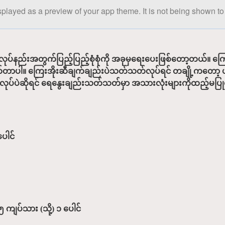
splayed as a preview of your app theme. It is not being shown to 
်လုပ်နည်းအတွက်ပြည့်ပြည့်စုံစုံကို အခုမှရေးပေးဖြစ်တော့တယ်။ 
တ်တာပါ။ ကြေးအိုးဆီချက်ချည်းပဲသတ်သတ်လုပ်ရင် တချို့ကတော့ ဟင်
်ပဲဆိုရင် ရေနွေးချည်းသတ်သတ်မှာ အသားလုံးများကိုထည့်မပြုတ်ပဲ 
ေါင်
 ကျပ်သား (သို့) ၁ ပေါင်