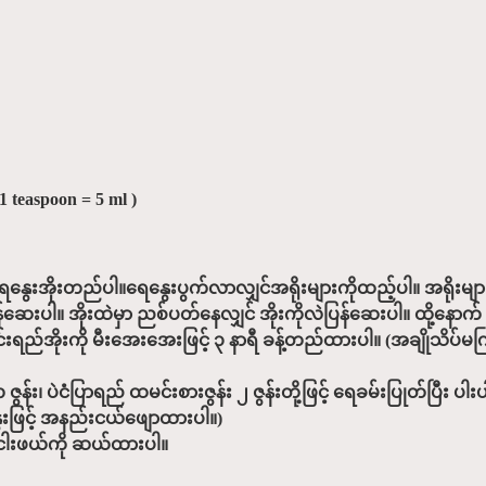
 teaspoon = 5 ml )
င် ရေနွေးအိုးတည်ပါ။ရေနွေးပွက်လာလျှင်အရိုးများကိုထည့်ပါ။ အရိုးများ
ဆေးပါ။ အိုးထဲမှာ ညစ်ပတ်နေလျှင် အိုးကိုလဲပြန်ဆေးပါ။ ထို့နောက်
ြင့် ဟင်းရည်အိုးကို မီးအေးအေးဖြင့် ၃ နာရီ ခန့်တည်ထားပါ။ (အချိုသိပ်မ
 ပဲငံပြာရည် ထမင်းစားဇွန်း ၂ ဇွန်းတို့ဖြင့် ရေခမ်းပြုတ်ပြီး ပါး
ွေးဖြင့် အနည်းငယ်ဖျောထားပါ။)
် ငါးဖယ်ကို ဆယ်ထားပါ။