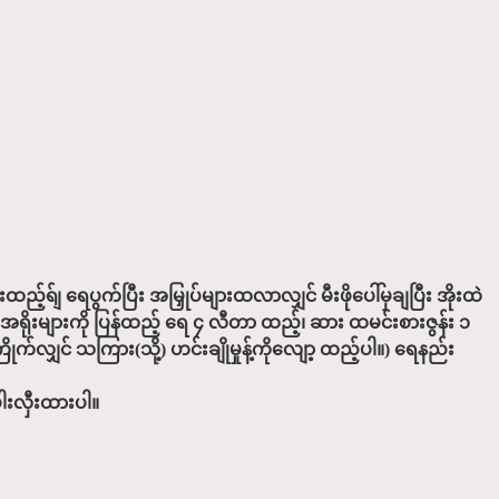
ထည့်ရ်ျ ရေပွက်ပြီး အမြှုပ်များထလာလျှင် မီးဖိုပေါ်မှချပြီး အိုးထဲ
 အရိုးများကို ပြန်ထည့် ရေ ၄ လီတာ ထည့်၊ ဆား ထမင်းစားဇွန်း ၁
ကြိုက်လျှင် သကြား(သို့) ဟင်းချိုမှုန့်ကိုလျော့ ထည့်ပါ။) ရေနည်း
ပါးလှီးထားပါ။