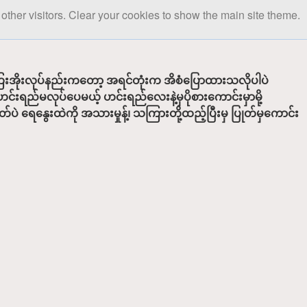
other visitors. Clear your cookies to show the main site theme.
ကြေးအိုးလုပ်နည်းကတော့ အရင်တုံးက အိစံပြောထားသလိုပါပဲ
းရည်မလုပ်ပေမယ့် ဟင်းရည်လေးနဲ့မှပိုစားကောင်းမှာမို့
ရေနွေးထဲကို အသားမှုန့်၊ သကြားတို့ထည့်ပြီးမှ ပြုတ်မှကောင်း