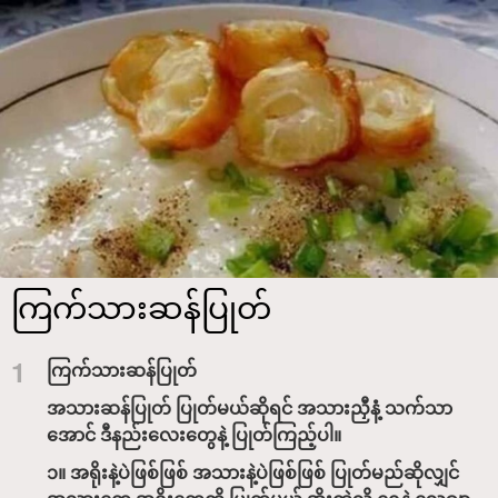
ကြက်သားဆန်ပြုတ်
1
ကြက်သားဆန်ပြုတ်
အသားဆန်ပြုတ် ပြုတ်မယ်ဆိုရင် အသားညှီနံ့ သက်သာ
အောင် ဒီနည်းလေးတွေနဲ့ ပြုတ်ကြည့်ပါ။
၁။ အရိုးနဲ့ပဲဖြစ်ဖြစ် အသားနဲ့ပဲဖြစ်ဖြစ် ပြုတ်မည်ဆိုလျှင်