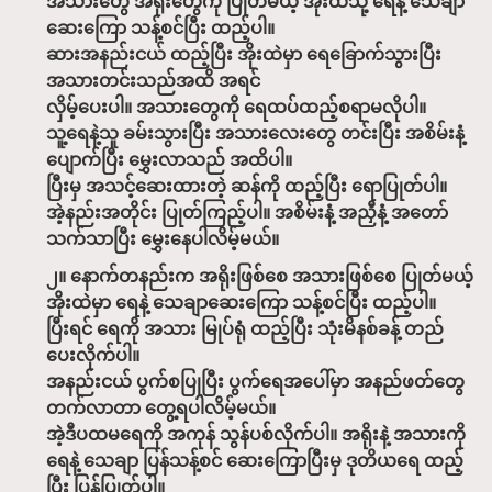
အသားတွေ အရိုးတွေကို ပြုတ်မယ့် အိုးထဲသို့ ရေနဲ့ သေချာ
ဆေးကြော သန့်စင်ပြီး ထည့်ပါ။
ဆားအနည်းငယ် ထည့်ပြီး အိုးထဲမှာ ရေခြောက်သွားပြီး
အသားတင်းသည်အထိ အရင်
လှိမ့်ပေးပါ။ အသားတွေကို ရေထပ်ထည့်စရာမလိုပါ။
သူ့ရေနဲ့သူ ခမ်းသွားပြီး အသားလေးတွေ တင်းပြီး အစိမ်းနံ့
ပျောက်ပြီး မွှေးလာသည် အထိပါ။
ပြီးမှ အသင့်ဆေးထားတဲ့ ဆန်ကို ထည့်ပြီး ရောပြုတ်ပါ။
အဲ့နည်းအတိုင်း ပြုတ်ကြည့်ပါ။ အစိမ်းနံ့ အညှီနံ့ အတော်
သက်သာပြီး မွှေးနေပါလိမ့်မယ်။
၂။ နောက်တနည်းက အရိုးဖြစ်စေ အသားဖြစ်စေ ပြုတ်မယ့်
အိုးထဲမှာ ရေနဲ့ သေချာဆေးကြော သန့်စင်ပြီး ထည့်ပါ။
ပြီးရင် ရေကို အသား မြုပ်ရုံ ထည့်ပြီး သုံးမိနစ်ခန့် တည်
ပေးလိုက်ပါ။
အနည်းငယ် ပွက်စပြုပြီး ပွက်ရေအပေါ်မှာ အနည်ဖတ်တွေ
တက်လာတာ တွေ့ရပါလိမ့်မယ်။
အဲ့ဒီပထမရေကို အကုန် သွန်ပစ်လိုက်ပါ။ အရိုးနဲ့ အသားကို
ရေနဲ့ သေချာ ပြန်သန့်စင် ဆေးကြောပြီးမှ ဒုတိယရေ ထည့်
ပြီး ပြန်ပြုတ်ပါ။