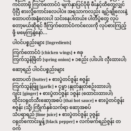
ကင်တာမို့ ကြက်တောင်ပံ မျက်နှာပြင်ပိုမို မီးနှင့်ထိတွေ့လျှင်
ပိုပြီ စားလို့ကောင်းလေပါပဲ။ အရသာကလည်း ချဉ်ချိုလေးနဲ့
ထောပတ်အနံ့လေးပါ သင်းနေပါတယ်။ ပါတီပွဲတွေ လုပ်
တော့မယ်ဆိုရင် ဒီကြက်တောင်ပံကင်လေးကို လုပ်စားကြည့်
ဖို့ မမေ့ကြနဲ့နော်…
ပါဝင်ပစ္စည်းများ [Ingredients]
ကြက်တောင်ပံ [chicken wings] ♦ ၈ခု
ကြက်သွန်မြိတ် [spring onion] ♦ ၁စည်း (ပါးပါး လှီးထားပါ)
ဆော့ရည် ပါဝင်ပစ္စည်းများ
ထောပတ် [butter] ♦ စားပွဲတင်ဇွန်း ၈ဇွန်း
ကြက်သွန်ဖြူ [garlic] ♦ ၄မွှာ (နှုတ်နှုတ်စဉ်းထားပါ)
ဂျင်း [ginger] ♦ စားပွဲတင်ဇွန်း ၁ဇွန်း (ထောင်းထားပါ)
ထိုင်းငရုတ်သီးဆော့အစပ် [thai hot sauce] ♦ စားပွဲတင်ဇွန်း
၈ဇွန်း (သို့) ကြိုက်နှစ်သက်ရာ ဆော့အစပ်
သံပရာရည် [lime juice] ♦ စားပွဲတင်ဇွန်း ၃ဇွန်း
ငရုတ်ကောင်းမှုန့် [black pepper] ♦ လက်ဖက်ရည်ဇွန်း တ
ဝက်