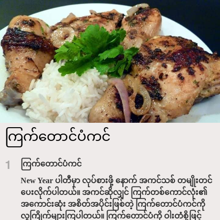
ကြက်တောင်ပံကင်
1
ကြက်တောင်ပံကင်
New Year ပါတီမှာ လုပ်စားဖို့ နောက် အကင်သစ် တမျိုးတင်
ပေးလိုက်ပါတယ်။ အကင်ဆိုလျှင် ကြက်တစ်ကောင်လုံး၏
အကောင်းဆုံး အစိတ်အပိုင်းဖြစ်တဲ့ ကြက်တောင်ပံကင်ကို
လူကြိုက်များကြပါတယ်။ ကြက်တောင်ပံကို ဝါးတံစို့ဖြင့်