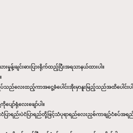
းမှုန့်၊ချင်းဓားပြားရိုက်ထည့်ပြီးအရသာနယ်ထားပါ။
။
မြုပ်သည်လေးထည့်ကာအငွေ့ခံပေါင်းအိုးမှာနူးမြည့်သည်အထိပေါင်းပ
ုပျော်ရုံလေးဖျော်ပါ။
ာငါးငံပြာရည်၊ပဲငံပြာရည်တို့ဖြင့်သံပုရာရည်လေးညှစ်ကာချဉ်ငံစပ်အ