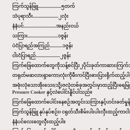
ကြက်သွန်ဖြူ....................၅တက်
သံပုရာသီး......................၂လုံး
နံနံပင်............................အနည်းငယ်
သကြား..........................၁ဇွန်း
ပဲငံပြာရည်အကြည်...........၁ဇွန်း
ငါးငံပြာရည်.....................၂ဇွန်း
ကြက်ခြေထောက်တွေကိုသန့်စင်ပြီး၂ပိုင်းခုတ်ကာဆား၊ကြက်သာ
တရုတ်မဆလာ(ရှာကော)လုံးကိုမီးကင်ပြီးဓားပြားရိုက်ထည့်ပါ
အဖုံးလုံသောအိုးသေး(သို့)ဇလုံတစ်ခုအတွင်းမှာထည့်ပြီးရေ
Pressure Cooker နှင့်လဲပေါင်းနိူင်ပါသည်။
ကြက်ခြေထောက်ပေါင်းနေစဉ်အတွင်းသကြားနှင့်ဟင်းခတ်မှုန့်ကိ
ကြက်သွန်ဖြူ နုပ်နုပ်စဉ်း၊ ငရုတ်သီးစိမ်းပါးပါးလှီးထည့်က
နံနံပင်လေးတွေလှီးထည့်ပါ။