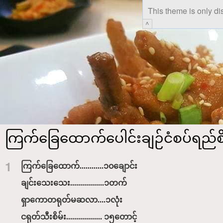
This theme is only di
^
ကြက်ခြေထောက်ပေါင်းချဉ်ငံစပ်ရည်စိ
1
ကြက်ခြေထောက်............၁၀ချောင်း
ချင်းသေးသေး.................၁တက်
ရှာကောတရုတ်မဆလာ....၁လုံး
ငရုတ်သီးစိမ်း.................. ၁၅တောင့်