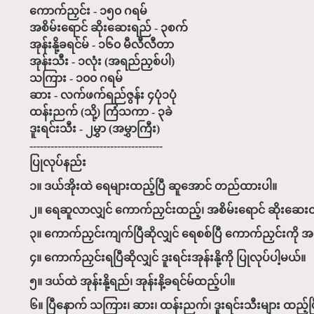
ကောက်ညှင်း - ၁၅၀ ဂရမ်
အစိမ်းရောင် ဆိုးဆေးရည် - ၃စက်
အုန်းနို့ခရင်မ် - ၁၆၀ မီလီလီတာ
အုန်းသီး - ၁လုံး (အရည်ညှစ်ပါ)
သကြား - ၁၀၀ ဂရမ်
ဆား - လက်ဖက်ရည်ဇွန်း ၄ပုံ၁ပုံ
ထန်းညက် (သို့) ကြံသကာ - ၃ခဲ
ဒူးရင်းသီး - ၂မွှာ (အမွှာကြီး)
--------------------------------------
ပြုလုပ်နည်း
၁။ ဒယ်အိုးထဲ ရေများထည့်ပြီ ဆူအောင် တည်ထားပါ။
၂။ ရေဆူလာလျှင် ကောက်ညှင်းထည့်၊ အစိမ်းရောင် ဆိုးဆ
၃။ ကောက်ညှင်းကျက်ပြီဆိုလျှင် ရေစစ်ပြီ ကောက်ညှင်းကို အဖု
၄။ ကောက်ညှင်းရပြီဆိုလျှင် ဒူးရင်းအုန်းနို့ကို ပြုလုပ်ပါ့မယ်။
၅။ ဒယ်ထဲ အုန်းနို့ရည်၊ အုန်းနိ့ခရင်မ်ထည့်ပါ။
၆။ ပြီနောက် သကြား၊ ဆား၊ ထန်းညက်၊ ဒူးရင်းသီးများ ထည့