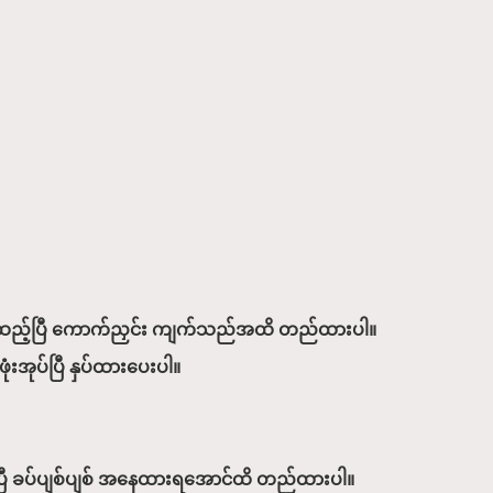
ေးထည့်ပြီ ကောက်ညှင်း ကျက်သည်အထိ တည်ထားပါ။
ံးအုပ်ပြီ နှပ်ထားပေးပါ။
်ပြီ ခပ်ပျစ်ပျစ် အနေထားရအောင်ထိ တည်ထားပါ။