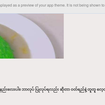
splayed as a preview of your app theme. It is not being shown to 
ုလုပ်နည်းလေးပါ။ ဘာလုပ် ပြုလုပ်ရလည်း ဆိုတာ ဝတ်ရည်နဲ့ တူတူ လ