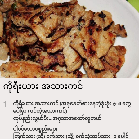
ကိုရီးယား အသားကင်
1
ကိုရီးယား အသားကင် (အခုခေတ်စားနေတဲ့ခုံးခုံး grill တွေ
ပေါ်မှာ ကင်တဲ့အသားကင်)
လုပ်နည်းလွယ်ပီး...အ၇သာအတော်တူတယ်
ပါ၀င်သောပစ္စည်းများ
ကြက်သား (သို့) ၀က်သား (သို့) ၀က်သုံးထပ်သား- ၁ ပေါင်