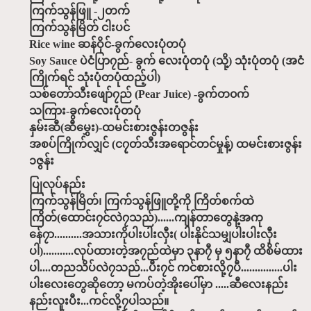
ကြက်သွန်ဖြူ -၂တက်
ကြက်သွန်မြိတ် ငါးပင်
Rice wine ဆန်ဝိုင်-ခွက်လေးပုံတပုံ
Soy Sauce ပဲငံပြာ၇ည်- ခွက် လေးပုံတပုံ (သို့) သုံးပုံတပုံ (အငံ
ကြိုက်ရင် သုံးပုံတပုံထည့်ပါ)
သစ်တော်သီးဖျော်၇ည် (Pear Juice) -ခွက်တ၀က်
သကြား-ခွက်လေးပုံတပုံ
နှမ်းဆီ(ဆီမွှေး)-ထမင်းစားဇွန်းတဇွန်း
အစပ်ကြိုက်လျှင် (င၇ုတ်သီးအရောင်တင်မှုန့်) ထမင်းစားဇွန်း
၁ဇွန်း
ပြုလုပ်နည်း
ကြက်သွန်မြိတ်၊ ကြက်သွန်ဖြူတို့ကို ကြိတ်စက်ထဲ
ကြိတ်(ထောင်း၇င်လဲ၇သည်)......ကျန်တာတွေနဲ့အကု
န်ေ၇ာ..........အသားကိုပါးပါးလှီး( ပါးနိုင်သမျှပါးပါးလှီး
ပါ)...........လုပ်ထားတဲ့အ၇ည်ထဲမှာ ၃နာ၇ီ မှ ၅နာ၇ီ ထိစိမ်ထား
ပါ....တညသိပ်လဲ၇သည်...ပီး၇င် ကင်စားလို့၇ပီ...............ပါး
ပါးလေးတွေဆိုတော့ မကပ်တဲ့အိုးပေါ်မှာ .....ဆီလေးနည်း
နည်းလူးပီး...ကင်လို့၇ပါသည်။