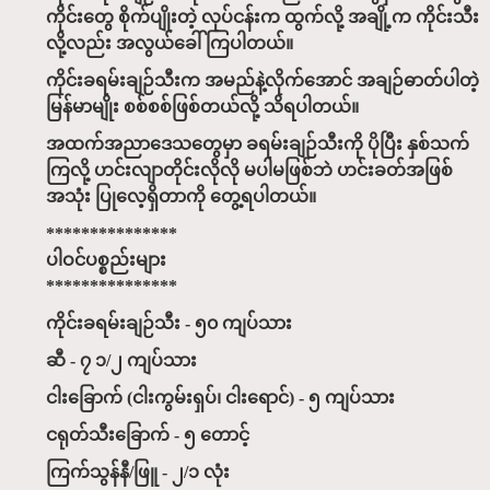
ကိုင်းတွေ စိုက်ပျိုးတဲ့ လုပ်ငန်းက ထွက်လို့ အချို့က ကိုင်းသီး
လို့လည်း အလွယ်ခေါ်ကြပါတယ်။
ကိုင်းခရမ်းချဉ်သီးက အမည်နဲ့လိုက်အောင် အချဉ်ဓာတ်ပါတဲ့
မြန်မာမျိုး စစ်စစ်ဖြစ်တယ်လို့ သိရပါတယ်။
အထက်အညာဒေသတွေမှာ ခရမ်းချဉ်သီးကို ပိုပြီး နှစ်သက်
ကြလို့ ဟင်းလျာတိုင်းလိုလို မပါမဖြစ်ဘဲ ဟင်းခတ်အဖြစ်
အသုံး ပြုလေ့ရှိတာကို တွေ့ရပါတယ်။
***************
ပါဝင်ပစ္စည်းများ
***************
ကိုင်းခရမ်းချဉ်သီး - ၅၀ ကျပ်သား
ဆီ - ၇ ၁/၂ ကျပ်သား
ငါးခြောက် (ငါးကွမ်းရှပ်၊ ငါးရောင်) - ၅ ကျပ်သား
ငရုတ်သီးခြောက် - ၅ တောင့်
ကြက်သွန်နီ/ဖြူ - ၂/၁ လုံး