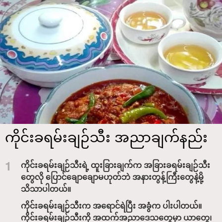
ကိုင်းခရမ်းချဉ်သီး အညာချက်နည်း
1
ကိုင်းခရမ်းချဉ်သီးရဲ့ ထူးခြားချက်က အခြားခရမ်းချဉ်သီး
တွေလို ပြောင်ချောချောမဟုတ်ဘဲ အနားတွန့်ကြီးတွေနဲ့မို့
သိသာပါတယ်။
ကိုင်းခရမ်းချဉ်သီးက အရောင်ရဲပြီး အခွံက ပါးပါတယ်။
ကိုင်းခရမ်းချဉ်သီးကို အထက်အညာဒေသတွေမှာ ယာတွေ၊