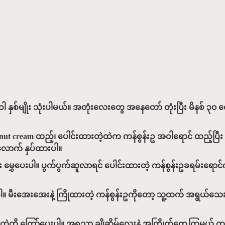
ဝါ နှစ်မျိုး သုံးပါမယ်။ အတုံးလေးတွေ အနေတော် တုံးပြီး မိနစ် ၃၀ လော
ဲ့ Coconut cream ထည့်၊ ပေါင်းထားတဲ့ထဲက ကန်စွန်းဥ အဝါရောင် ထည့်
 လောက် နှပ်ထားပါ။
ွှေပေးပါ။ ပွက်ပွက်ဆူလာရင် ပေါင်းထားတဲ့ ကန်စွန်းဥခရမ်းရောင်ကို 
ါ။ မီးအေးအေးနဲ့ ကြိုထားတဲ့ ကန်စွန်းဥကိုတော့ သူ့ထက် အရွယ်သေးတ
းသွားတဲ့ထိ ကြော်ပေးပါ။ အရသာ ချိုဆိမ့်လေးနဲ့ အကြိုက်တွေ့ကြမယ့် ကန