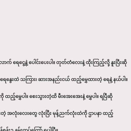
က် ရေငွေ့နဲ့ ပေါင်းပေးပါ။ တုတ်တံလေးနဲ့ ထိုးကြည့်လို့ နူးပြီးဆို
ပြီး ရေနွေးထဲ သကြား၊ ဆားအနည်းငယ် ထည့်မွှေထားတဲ့ ရေနဲ့ နယ်ပါ။
ထည့်မွှေပါ။ စေးသွားတဲ့ထိ မီးအေးအေးနဲ့ မွှေပါ။ ရပြီဆို
ဲ့ အလုံးလေးတွေ လုံးပြီး မုန့်ညက်လုံးထဲကို ဌာပနာ ထည့်
်စွန်းဥ နှမ်းကပ်ကြော် ရပါပြီ။