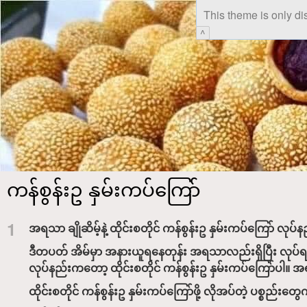
This theme is only di
^
ကန်စွန်းဥ နှမ်းကပ်ကြော်
1
အရသာ ချိုဆိမ့်နဲ့ ထိုင်းစတိုင် ကန်စွန်းဥ နှမ်းကပ်ကြော် လုပ်န
ဒီတပတ် အိမ်မှာ အနားယူရနေတုန်း အရသာလည်းရှိပြီး လုပ်ရတာ နည
လုပ်နည်းကတော့ ထိုင်းစတိုင် ကန်စွန်းဥ နှမ်းကပ်ကြော်ပါ
ထိုင်းစတိုင် ကန်စွန်းဥ နှမ်းကပ်ကြော်ဖို့ လိုအပ်တဲ့ ပစ္စည်း