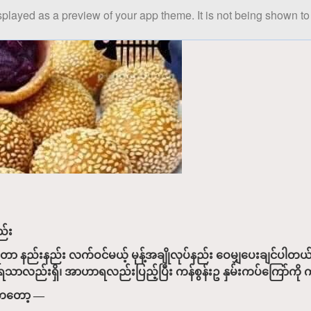
splayed as a preview of your app theme. It is not being shown to 
ည်း
်းနည်း လက်ဝင်မယ့် မုန့်အချိုလုပ်နည်း ဝေမျှပေးချင်ပါတယ်။ နိုင်ငံ
။ အရသာလည်းရှိ၊ အာဟာရလည်းပြည့်ပြီး ကန်စွန်းဥ နှမ်းကပ်ကြော်က
တွေကတော့ —