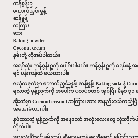
ကန်စွန်းဥ
ကောက်ညှင်းမှုန့်
ဆန်မှုန့်
သကြား
ဆား
Baking powder
Coconut cream
နှမ်းတို့ လိုအပ်ပါတယ်။
အရင်ဆုံး ကန်စွန်းဥကို ပေါင်းပါမယ်။ ကန်စွန်းဥကို ခရမ်းနဲ့ အ
ရင် ပန်းကန်ထဲ ဖယ်ထားပါ။
ဇလုံတခုထဲမှာ ကောက်ညှင်းမှုန့်၊ ဆန်မှုန့်၊ Baking soda န
ရလာတဲ့ မုန့်ညက်ကို အပေါ်က ပလပ်စတစ် အုပ်ပြီး မိနစ် ၃၀
အိုးထဲမှာ Coconut cream ၊ သကြား၊ ဆား အနည်းငယ်ထည့်ပြီး မ
အအေးခံထားပါ။
နှပ်ထားတဲ့ မုန့်ညက်ကို အနေတော် အလုံးလေးတွေ လုံးလိုက်ပ
လိုက်ပါ။
အားလုံးပြီးရင် နှမ်းကပ် ဆီများများနဲ့ ရွှေအိုရောင် ပြောင်