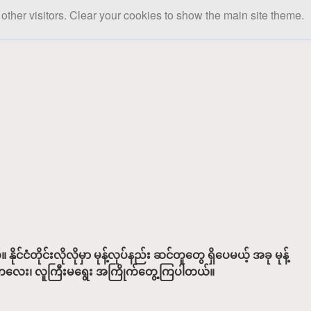
other visitors. Clear your cookies to show the main site theme.
တိုင်းလိုလိုမှာ မုန့်လုပ်နည်း ဆင်တူတွေ ရှိပေမယ့် အခု မုန့်
ို ကလေး၊ လူကြီးမရွေး အကြိုက်တွေ့ကြပါတယ်။