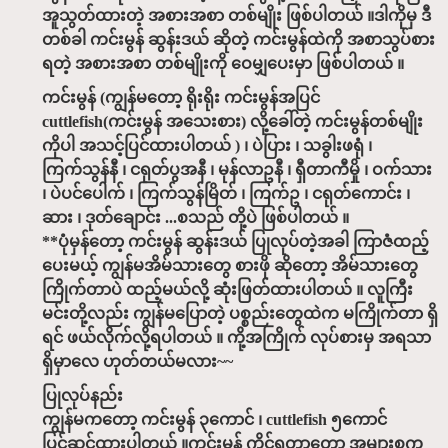
အူသွတ်ထားတဲ့ အစားအစာ တစ်မျိုး ဖြစ်ပါတယ် ။ဒါကိုမှ ဒီ
တစ်ခါ ကင်းမွန် ဆွန်းဒယ် ဆိုတဲ့ ကင်းမွန်ထဲကို အစာသွပ်စား
ရတဲ့ အစားအစာ တစ်မျိုးကို ဝေမျှပေးမှာ ဖြစ်ပါတယ် ။
ကင်းမွန် (ကျွန်မတော့ ရိုးရိုး ကင်းမွန်အပြင်
cuttlefish(ကင်းမွန် အသေးစား) လို့ခေါ်တဲ့ ကင်းမွန်တစ်မျိုး
ကိုပါ အသင့်ပြင်ထားပါတယ် ) ၊ ပဲပြား ၊ သခွါးဖရုံ ၊
ကြက်သွန်နီ ၊ ငရုတ်ပွအနီ ၊ မုန်လာဥနီ ၊ ရှီတာကီမှို ၊ ဝက်သား
၊ ပဲပင်ပေါက် ၊ ကြက်သွန်မြိတ် ၊ ကြက်ဥ ၊ ငရုတ်ကောင်း ၊
ဆား ၊ ဒုတ်ချောင်း ...စသည် တို့ပဲ ဖြစ်ပါတယ် ။
**ပုံမှန်တော့ ကင်းမွန် ဆွန်းဒယ် ပြုလုပ်တဲ့အခါ ကြာဇံထည့်
ပေးမယ့် ကျွန်မအိမ်သားတွေ စားဖို ဆိုတော့ အိမ်သားတွေ
ကြိုက်တာပဲ ထည့်မယ်လို့ ဆုံးဖြတ်ထားပါတယ် ။ လူကြီး
မင်းတို့လည်း ကျွန်မပြောတဲ့ ပစ္စည်းတွေထဲက မကြိုက်တာ ရှိ
ရင် ဖယ်လိုက်လို့ရပါတယ် ။ ကို့အကြိုက် လုပ်စားမှ အရသာ
ရှိမှာလေ ဟုတ်တယ်မလား~~
ပြုလုပ်နည်း
ကျွန်မကတော့ ကင်းမွန် ၃ကောင် ၊ cuttlefish ၅ကောင်
ပြင်ဆင်ထားပါတယ် ။ကင်းမွန် ကိုင်ရတာတော့ အများစုက