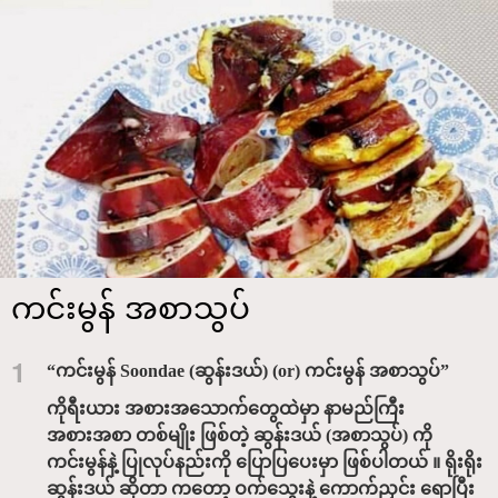
ကင်းမွန် အစာသွပ်
1
“ကင်းမွန် Soondae (ဆွန်းဒယ်) (or) ကင်းမွန် အစာသွပ်”
ကိုရီးယား အစားအသောက်တွေထဲမှာ နာမည်ကြီး
အစားအစာ တစ်မျိုး ဖြစ်တဲ့ ဆွန်းဒယ် (အစာသွပ်) ကို
ကင်းမွန်နဲ့ ပြုလုပ်နည်းကို ပြောပြပေးမှာ ဖြစ်ပါတယ် ။ ရိုးရိုး
ဆွန်းဒယ် ဆိုတာ ကတော့ ဝက်သွေးနဲ့ ကောက်ညှင်း ရောပြီး