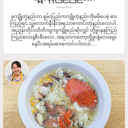
ခုကျိူတဲ့နည်းက.ရှမ်းပြည်ကကျိူတဲ့နည်းကိုမမီပေမဲ့ စား
ကြည့်ရင်.သူ့လောက်နီးနီးအရသာကောင်းတဲ့နည်းလေးပါ..
အညွန်းတိုင်းတိတိကျကျကျိူမည်ဆိုလျှင် တို့ဖူးနုနုကြည်
ကြည်လေးနဲ့စီးစီးလေး..အရသာကတော့တို့ဖူးနံ့လေးမွှေး
နေပီးအရမ်းစားကောင်းပါတယ်….