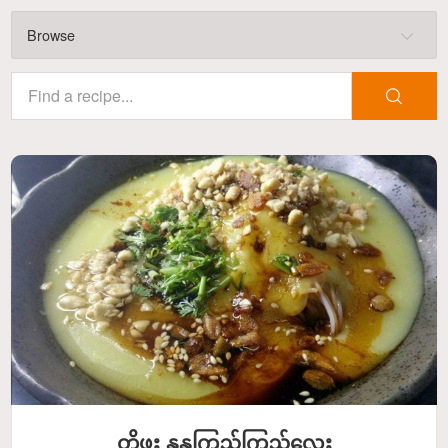
Browse
တို့ဖူး နုနုကြည်ကြည်လေး