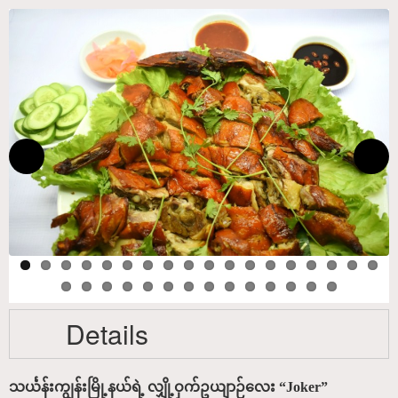
Details
သင်္ယန်းကျွန်းမြို့နယ်ရဲ့ လျှို့ဝှက်ဥယျာဉ်လေး “Joker”