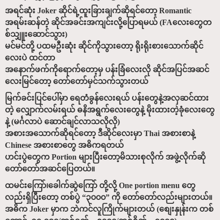
အရင်ဆုံး Joker ဆိုင်ရဲ့ထူးခြားချက်ဆိုရင်တော့ Romantic
အရမ်းဆန်တဲ့ ဆိုင်အခင်းအကျင်းလို့ပြောရမယ် (FAလေးတွေတ
စ်သျှူးဆောင်သွား)
မင်မင်တို့ ပထမဦးဆုံး ဆိုင်ကိုသွားတော့ ရိုးရိုးစားသောက်ဆိုင်
လေးပဲ ထင်တာ
အနောက်ဖက်ကိုရောက်တော့မှ ပန်းခြံလေးလို ဆိုင်အပြင်အဆင်
လေးမြင်တော့ တော်တော်မှင်သက်သွားတယ်
မြက်ခင်းပြင်ပေါ်မှာ ရေတံခွန်လေးရယ် ပန်းတွေနဲ့အလှဆင်ထား
တဲ့ လျှောက်လမ်းရယ် ဓနိအရွက်လေးတွေနဲ့ မိုးထားတဲ့ခုံလေးတွေ
နဲ့ (မင်္ဂလာပဲ ဆောင်ချင်လာသလိုလို)
အစားအသောက်ဆိုရင်တော့ ဒီဆိုင်လေးမှာ Thai အစားစာနဲ့
Chinese အစားစာတွေ အဓိကရတယ်
ဟင်းပွဲတွေက Portion များပြီးတော့မိသားစုလိုက် အဖွဲ့လိုက်ဆို
တော်တော်အဆင်ပြေတယ်။
ထမင်းကြော်၊ခေါက်ဆွဲကြော် တို့လို့ One portion menu တွေ
လည်းရှိပြီးတော့ တစ်ပွဲ “၃၀၀၀” ကို တော်တော်လည်းများတယ်။
အဓိက Joker မှာက ဘဲကင်လူကြိုက်များတယ် (စျေးနှုန်းက တစ်