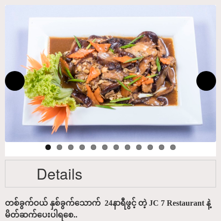
Details
တစ်ခွက်ဝယ် နှစ်ခွက်သောက် 24နာရီဖွင့် တဲ့ JC 7 Restaurant နဲ့
မိတ်ဆက်ပေးပါရစေ..