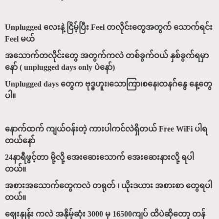
Unplugged လေးနဲ့ ငြိမ့်ပြီး Feel တလိုင်းတွေအတွက် သောက်ရင်း
Feel မယ်
အသောက်တလိုင်းတွေ အတွက်ကလဲ တစ်ခွက်ဝယ် နှစ်ခွက်ရမှာ
နော် ( unplugged days only ပဲနော်)
Unplugged days တွေက ဗုဒ္ဓဟူး၊‌သောကြာ၊စနေ၊တနဂ်နွေ နေ့တွေ
ပါ။
နောက်ထက် ကျယ်ဝန်းတဲ့ ကားပါကင်လဲရှိတယ် Free WiFi ပါရ
တယ်နော်
24နာရီဖွင့်တာ မို့လို့ အေးဆေးသောက် အေးဆေးနားလို့ ရပါ
တယ်။
အစားအသောက်တွေကလဲ တရုတ် ၊ ယိုးဒယား အစားစာ တွေရပါ
တယ်။
ဈေးနှုန်း ကလဲ အနှိမ့်ဆုံး 3000 မှ 16500ကျပ် ထိပဲဆိုတော့ တန်